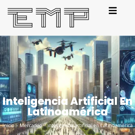
Inteligencia Artificial En
Latinoamérica
Inicio
–
Mercadeo
–
inteligencia artificial en Latinoamérica